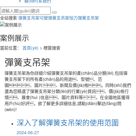
聯(lián)系我們
全站搜索
彈簧支吊架
可變彈簧支吊架
恒力彈簧支吊架
案例展示
當前位置：
首頁(yè)
> 標簽搜索
彈簧支吊架
彈簧支吊架
為你詳細介紹
彈簧支吊架
的產(chǎn)品分類(lèi),包括
彈
簧支吊架
下的所有產(chǎn)品的用途、型號、范
圍、圖片、新聞及價(jià)格。同時(shí)我們
還為您精選了
彈簧支吊架
分類(lèi)的行業(yè)資訊、價(jià)格行
情、展會(huì )信息、圖片資料等，在全國地區獲得
用戶(hù)好評，欲了解更多詳細信息,請點(diǎn)擊訪(fǎng)問
(wèn)!
深入了解彈簧支吊架的使用范圍
2024-06-27