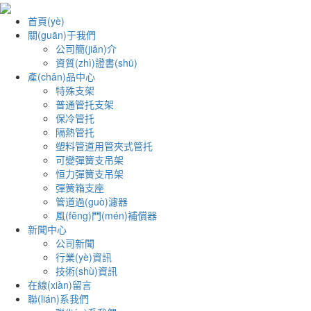
首頁(yè)
關(guān)于我們
公司簡(jiǎn)介
資質(zhì)證書(shū)
產(chǎn)品中心
特殊支架
普通管托支架
保冷管托
隔熱管托
塑料管道用管夾式管托
可變彈簧支吊架
恒力彈簧支吊架
彈簧箱支座
管道過(guò)濾器
風(fēng)門(mén)補償器
新聞中心
公司新聞
行業(yè)資訊
技術(shù)資訊
在線(xiàn)留言
聯(lián)系我們