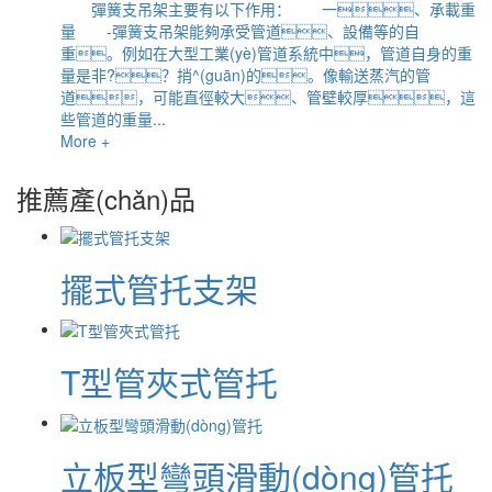
彈簧支吊架主要有以下作用： 一、承載重
量 -彈簧支吊架能夠承受管道、設備等的自
重。例如在大型工業(yè)管道系統中，管道自身的重
量是非?？捎^(guān)的。像輸送蒸汽的管
道，可能直徑較大、管壁較厚，這
些管道的重量...
More +
推薦產(chǎn)品
擺式管托支架
T型管夾式管托
立板型彎頭滑動(dòng)管托