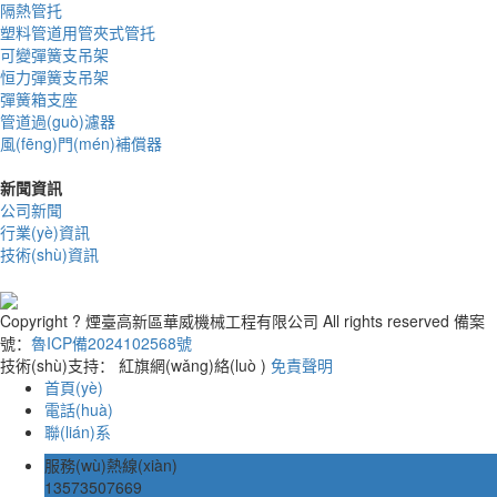
隔熱管托
塑料管道用管夾式管托
可變彈簧支吊架
恒力彈簧支吊架
彈簧箱支座
管道過(guò)濾器
風(fēng)門(mén)補償器
新聞資訊
公司新聞
行業(yè)資訊
技術(shù)資訊
Copyright ? 煙臺高新區華威機械工程有限公司 All rights reserved 備案
號：
魯ICP備2024102568號
技術(shù)支持： 紅旗網(wǎng)絡(luò )
免責聲明
首頁(yè)
電話(huà)
聯(lián)系
服務(wù)熱線(xiàn)
13573507669