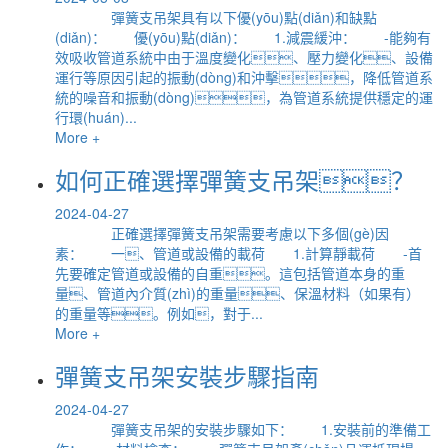
彈簧支吊架具有以下優(yōu)點(diǎn)和缺點
(diǎn)： 優(yōu)點(diǎn)： 1.減震緩沖： -能夠有
效吸收管道系統中由于溫度變化、壓力變化、設備
運行等原因引起的振動(dòng)和沖擊，降低管道系
統的噪音和振動(dòng)，為管道系統提供穩定的運
行環(huán)...
More +
如何正確選擇彈簧支吊架？
2024-04-27
正確選擇彈簧支吊架需要考慮以下多個(gè)因
素： 一、管道或設備的載荷 1.計算靜載荷 -首
先要確定管道或設備的自重。這包括管道本身的重
量、管道內介質(zhì)的重量、保溫材料（如果有）
的重量等。例如，對于...
More +
彈簧支吊架安裝步驟指南
2024-04-27
彈簧支吊架的安裝步驟如下： 1.安裝前的準備工