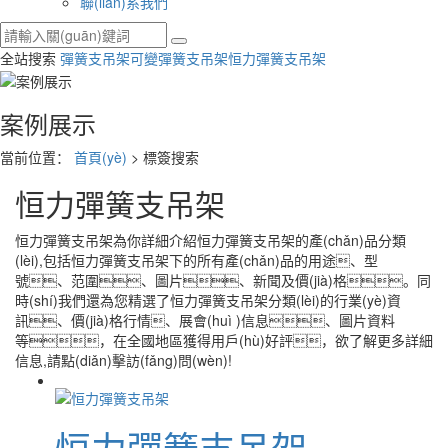
聯(lián)系我們
全站搜索
彈簧支吊架
可變彈簧支吊架
恒力彈簧支吊架
案例展示
當前位置：
首頁(yè)
> 標簽搜索
恒力彈簧支吊架
恒力彈簧支吊架
為你詳細介紹
恒力彈簧支吊架
的產(chǎn)品分類
(lèi),包括
恒力彈簧支吊架
下的所有產(chǎn)品的用途、型
號、范圍、圖片、新聞及價(jià)格。同
時(shí)我們還為您精選了
恒力彈簧支吊架
分類(lèi)的行業(yè)資
訊、價(jià)格行情、展會(huì )信息、圖片資料
等，在全國地區獲得用戶(hù)好評，欲了解更多詳細
信息,請點(diǎn)擊訪(fǎng)問(wèn)!
恒力彈簧支吊架