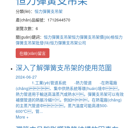
分類(lèi)：
恒力彈簧支吊架
產(chǎn)品編號：1712644570
瀏覽次數：6
關(guān)鍵詞：
恒力彈簧支吊架
恒力彈簧支吊架價(jià)格
恒力
彈簧支吊架批發(fā)
恒力彈簧支吊架公司
在線(xiàn)留言
深入了解彈簧支吊架的使用范圍
2024-06-27
1.工業(yè)管道系統 -熱力管道 -在熱電廠
(chǎng)、集中供熱系統等環(huán)境中，
熱力管道用于輸送高溫蒸汽或熱水。彈簧支吊架可以有效
補償管道的熱脹冷縮。例如，在熱電廠(chǎng)
的主蒸汽管道中，蒸汽溫度可能高達500-
600℃，管...
More +