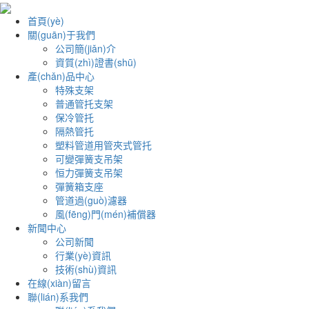
首頁(yè)
關(guān)于我們
公司簡(jiǎn)介
資質(zhì)證書(shū)
產(chǎn)品中心
特殊支架
普通管托支架
保冷管托
隔熱管托
塑料管道用管夾式管托
可變彈簧支吊架
恒力彈簧支吊架
彈簧箱支座
管道過(guò)濾器
風(fēng)門(mén)補償器
新聞中心
公司新聞
行業(yè)資訊
技術(shù)資訊
在線(xiàn)留言
聯(lián)系我們