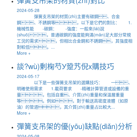
2024-05-28
彈簧支吊架的材質(zhì)主要有碳鋼、合金
鋼、不銹鋼等，以下是它們的對比： 1.
機械性能 -碳鋼： -強度：一般來(lái)說
(shuō)，普通碳鋼的強度能夠滿(mǎn)足大部分常規
工況的需求，但相比合金鋼和不銹鋼，其強度相
對較低。...
More +
談?wù)剰椈芍У跫艿倪x購技巧
2024-05-17
以下是一些彈簧支吊架的選購技巧： 一、
明確使用需求 1.載荷要求 -精確計算管道或設備的重
量，包括自重、介質(zhì)重量和保溫層重量
等。例如，對于輸送高密度液體（如原
油）的管道，其介質(zhì)重量占比較大...
More +
彈簧支吊架的優(yōu)缺點(diǎn)分析
2024-05-08