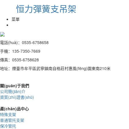
恒力彈簧支吊架
菜單
電話(huà)：0535-6758658
手機：135-7350-7669
傳真：0535-6758628
地址：煙臺市牟平區武寧鎮南自格莊村惠風(fēng)園東南210米
關(guān)于我們
公司簡(jiǎn)介
資質(zhì)證書(shū)
產(chǎn)品中心
特殊支架
普通管托支架
保冷管托