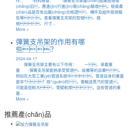
作： -材料檢查： -彈簧支吊架產(chǎn)品運抵現場
(chǎng)后，應進(jìn)行進(jìn)場(chǎng)驗收。檢查產
(chǎn)品是否有出廠(chǎng)合格證、構件及組件檢測報
告等。查看彈簧支吊架的型號、規
格、尺寸...
More +
彈簧支吊架的作用有哪
些？
2024-04-17
彈簧支吊架主要有以下作用： 一、承載重
量 -彈簧支吊架能夠承受管道、設備等的自重。
例如在大型工業(yè)管道系統中，管道自身的重量
是非?？捎^(guān)的。像輸送蒸汽的管道，
可能直徑較大、管壁較厚，這些管道的重
量...
More +
推薦產(chǎn)品