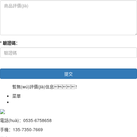
*
驗證碼
：
暫無(wú)評價(jià)信息！
菜單
電話(huà)：0535-6758658
手機：135-7350-7669