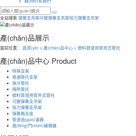
聯(lián)系我們
全站搜索
彈簧支吊架
可變彈簧支吊架
恒力彈簧支吊架
產(chǎn)品展示
當前位置：
首頁(yè)
>
產(chǎn)品中心
>
塑料管道用管夾式管托
產(chǎn)品中心
Product
特殊支架
普通管托支架
保冷管托
隔熱管托
塑料管道用管夾式管托
可變彈簧支吊架
恒力彈簧支吊架
彈簧箱支座
管道過(guò)濾器
風(fēng)門(mén)補償器